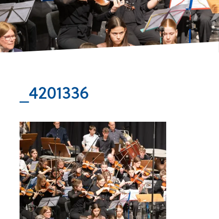
_4201336