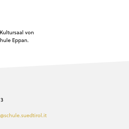
Kultursaal von
chule Eppan.
 3
@schule.suedtirol.it