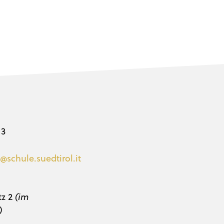
 3
@schule.suedtirol.it
tz 2
(im
)