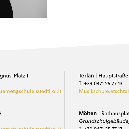
gnus-Platz 1
Terlan
| Hauptstraße
T. +39 0471 25 77 13
uemet@schule.suedtirol.it
Musikschule.etschtal
3
Mölten
| Rathauspla
Grundschulgebäude
uemet@schule.suedtirol.it
T. +39 0471 25 77 13