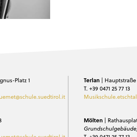
gnus-Platz 1
Terlan
| Hauptstraße
T. +39 0471 25 77 13
uemet@schule.suedtirol.it
Musikschule.etschtal
3
Mölten
| Rathauspla
Grundschulgebäude
uemet@schule.suedtirol.it
T. +39 0471 25 77 13