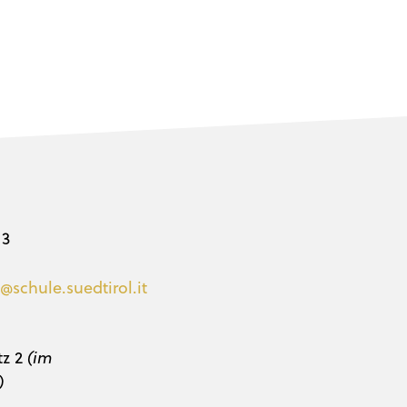
 3
@schule.suedtirol.it
tz 2
(im
)