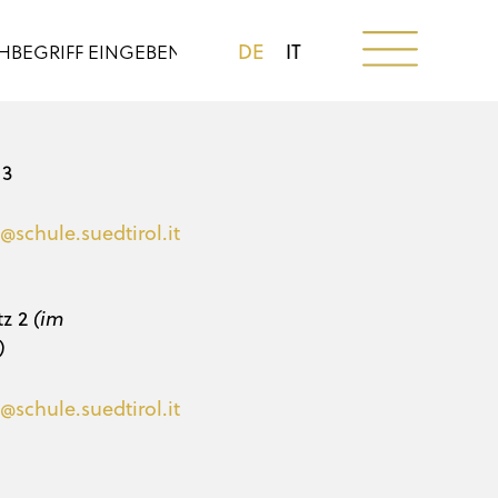
DE
IT
 3
@schule.suedtirol.it
tz 2
(im
)
@schule.suedtirol.it