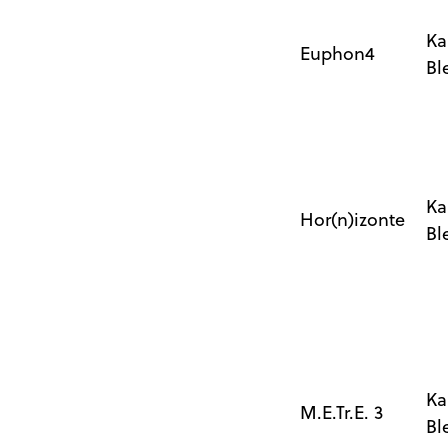
Ka
Euphon4
Bl
Ka
Hor(n)izonte
Bl
Ka
M.E.Tr.E. 3
Bl