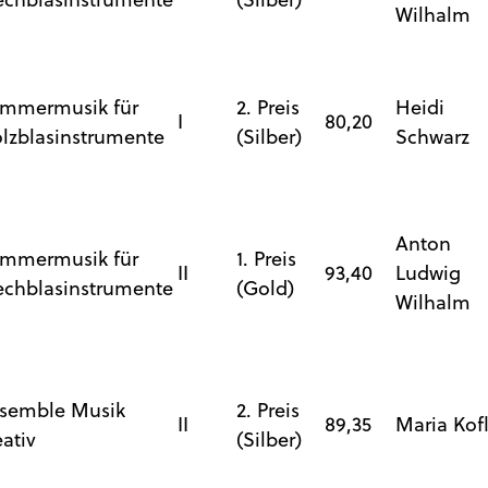
Wilhalm
mmermusik für
2. Preis
Heidi
I
80,20
lzblasinstrumente
(Silber)
Schwarz
Anton
mmermusik für
1. Preis
II
93,40
Ludwig
echblasinstrumente
(Gold)
Wilhalm
semble Musik
2. Preis
II
89,35
Maria Kofl
eativ
(Silber)