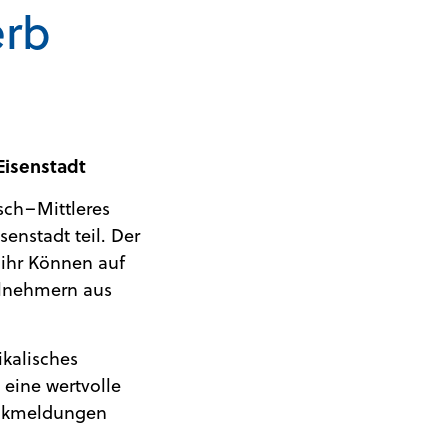
erb
Eisenstadt
sch–Mittleres
enstadt teil. Der
 ihr Können auf
ilnehmern aus
ikalisches
 eine wertvolle
ückmeldungen