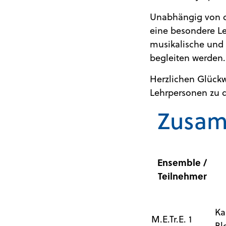
Unabhängig von d
eine besondere Le
musikalische und 
begleiten werden.
Herzlichen Glückw
Lehrpersonen zu 
Zusam
Ensemble /
Teilnehmer
Ka
M.E.Tr.E. 1
Bl