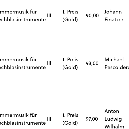
mmermusik für
1. Preis
Johann
III
90,00
echblasinstrumente
(Gold)
Finatzer
mmermusik für
1. Preis
Michael
III
93,00
echblasinstrumente
(Gold)
Pescolder
Anton
mmermusik für
1. Preis
III
97,00
Ludwig
echblasinstrumente
(Gold)
Wilhalm