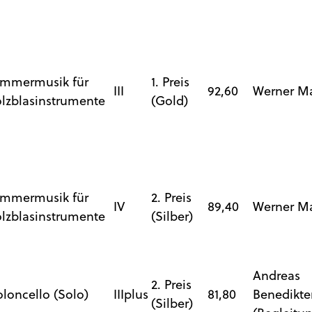
mmermusik für
1. Preis
III
92,60
Werner M
lzblasinstrumente
(Gold)
mmermusik für
2. Preis
IV
89,40
Werner M
lzblasinstrumente
(Silber)
Andreas
2. Preis
oloncello (Solo)
IIIplus
81,80
Benedikte
(Silber)