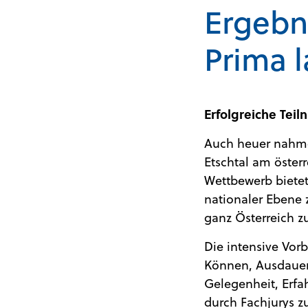
Ergebn
Prima 
Erfolgreiche Tei
Auch heuer nahme
Etschtal am öster
Wettbewerb bietet
nationaler Ebene 
ganz Österreich z
Die intensive Vor
Können, Ausdauer 
Gelegenheit, Erf
durch Fachjurys zu