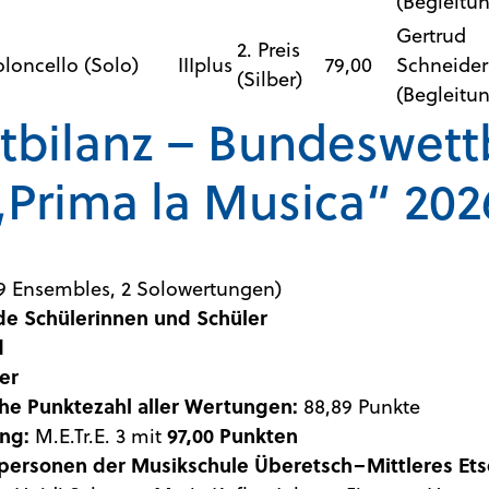
(Begleitu
Gertrud
2. Preis
oloncello (Solo)
IIIplus
79,00
Schneider
(Silber)
(Begleitu
bilanz – Bundeswet
„Prima la Musica“ 202
9 Ensembles, 2 Solowertungen)
de Schülerinnen und Schüler
d
ber
che Punktezahl aller Wertungen:
88,89 Punkte
ng:
M.E.Tr.E. 3 mit
97,00 Punkten
rpersonen der Musikschule Überetsch–Mittleres Etsc