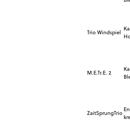
Ka
Trio Windspiel
Ho
Ka
M.E.Tr.E. 2
Bl
En
ZaitSprungTrio
kr