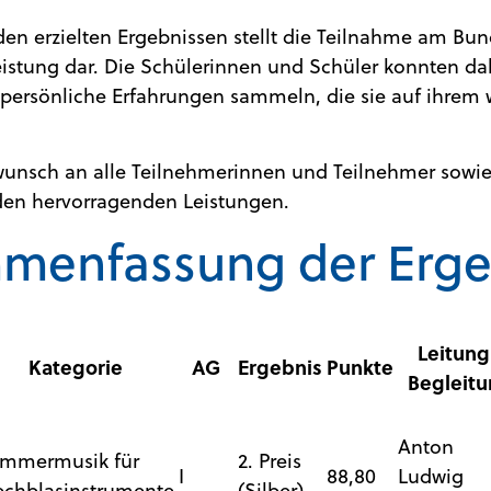
en erzielten Ergebnissen stellt die Teilnahme am Bu
istung dar. Die Schülerinnen und Schüler konnten da
persönliche Erfahrungen sammeln, die sie auf ihrem
unsch an alle Teilnehmerinnen und Teilnehmer sowie
den hervorragenden Leistungen.
menfassung der Erge
Leitung
Kategorie
AG
Ergebnis
Punkte
Begleit
Anton
mmermusik für
2. Preis
I
88,80
Ludwig
echblasinstrumente
(Silber)