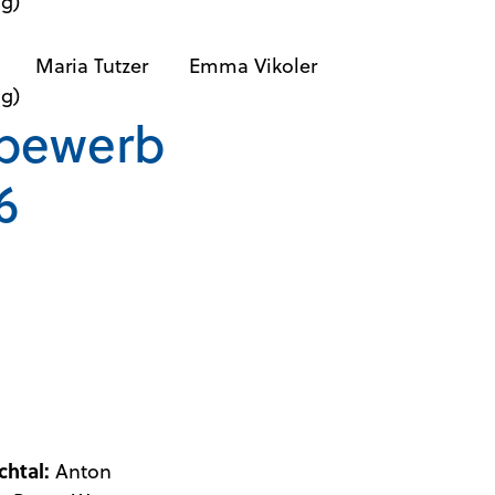
ng)
Maria Tutzer
Emma Vikoler
ng)
tbewerb
6
htal:
Anton