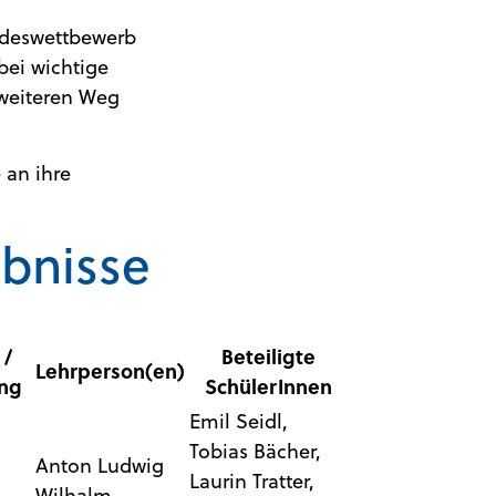
ndeswettbewerb
bei wichtige
 weiteren Weg
 an ihre
bnisse
 /
Beteiligte
Lehrperson(en)
ung
SchülerInnen
Emil Seidl,
Tobias Bächer,
Anton Ludwig
Laurin Tratter,
Wilhalm