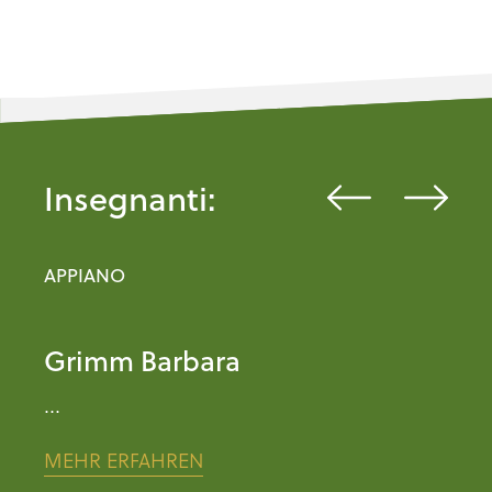
Insegnanti:
APPIANO CALDARO TERLANO
A