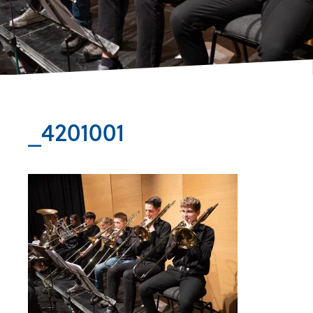
_4201001